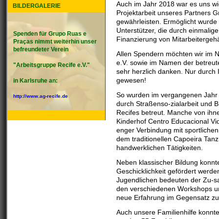
Auch im Jahr 2018 war es uns wi
BILDERGALERIE
Projektarbeit unseres Partners G
gewährleisten. Ermöglicht wurde 
Unterstützer, die durch einmali
Spenden für Grupo Ruas e
Finanzierung von Mitarbeitergehä
Praças nimmt weiterhin unser
befreundeter Verein
Allen Spendern möchten wir im
e.V. sowie im Namen der betreut
"Arbeitsgruppe Recife e.V."
sehr herzlich danken. Nur durch I
gewesen!
in Karlsruhe an:
So wurden im vergangenen Jahr 
http://www.ag-recife.de
durch Straßenso-zialarbeit und B
Recifes betreut. Manche von ihn
Kinderhof Centro Educacional Vid
enger Verbindung mit sportlichen
dem traditionellen Capoeira Tanz
handwerklichen Tätigkeiten.
Neben klassischer Bildung konnt
Geschicklichkeit gefördert werd
Jugendlichen bedeuten der Zu-s
den verschiedenen Workshops un
neue Erfahrung im Gegensatz zu
Auch unsere Familienhilfe konnte