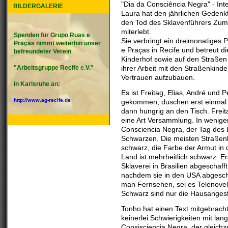
"Dia da Consciência Negra" - Int
BILDERGALERIE
Laura hat den jährlichen Gedenk
den Tod des Sklavenführers Zumb
miterlebt.
Spenden für Grupo Ruas e
Sie verbringt ein dreimonatiges
Praças nimmt weiterhin unser
e Praças in Recife und betreut d
befreundeter Verein
Kinderhof sowie auf den Straßen 
"Arbeitsgruppe Recife e.V."
ihrer Arbeit mit den Straßenkinde
Vertrauen aufzubauen.
in Karlsruhe an:
Es ist Freitag, Elias, André und 
http://www.ag-recife.de
gekommen, duschen erst einmal 
dann hungrig an den Tisch. Freit
eine Art Versammlung. In wenige
Consciencia Negra, der Tag des 
Schwarzen. Die meisten Straßenk
schwarz, die Farbe der Armut in
Land ist mehrheitlich schwarz. E
Sklaverei in Brasilien abgeschaff
nachdem sie in den USA abgesch
man Fernsehen, sei es Telenovela
Schwarz sind nur die Hausangest
Tonho hat einen Text mitgebracht, 
keinerlei Schwierigkeiten mit la
Consisciencia Negra, der gleich