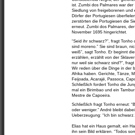
ist. Zumbi dos Palmares war der 
Siedlung von freigeborenen und 
Dörfer der Portugiesen überfiele
zerstörten die Portugiesen die 
erneut. Zumbi dos Palmares, der
November 1695 hingerichtet.
“Seid ihr schwarz?”, fragt Tonho d
sind moreno.” Sie sind braun, ni
weiß”, sagt Tonho. Er beginnt d
erzählen, erzählt von der Sklave
nur weil sie schwarz sind?”, fragt
Wir reden über die Dinge in der b
Afrika haben. Gerichte, Tänze, M
Feijoada, Acarajé, Passoca, Cap
Schließlich fordert Tonho die Ju
mal ein Birimbao und ein Tambur
Mestre de Capoeira.
Schließlich fragt Tonho erneut: “
oder weniger.” André bleibt dabe
Ueberzeugung: “Ich bin schwarz.
Elias hat ein Haus gemalt, ein H
ihn sein Bild erklären. “Todos so