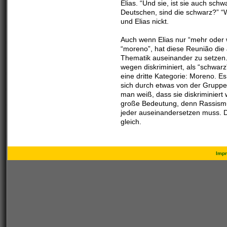
Elias. “Und sie, ist sie auch schw
Deutschen, sind die schwarz?” “Wi
und Elias nickt.
Auch wenn Elias nur “mehr oder 
“moreno”, hat diese Reunião die
Thematik auseinander zu setzen. 
wegen diskriminiert, als “schwarz
eine dritte Kategorie: Moreno. Es
sich durch etwas von der Grupp
man weiß, dass sie diskriminiert
große Bedeutung, denn Rassismus
jeder auseinandersetzen muss. Do
gleich.
Imp